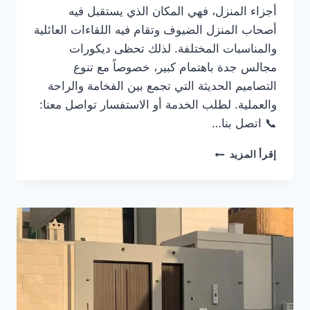
أجزاء المنزل، فهي المكان الذي يستقبل فيه
أصحاب المنزل الضيوف وتقام فيه اللقاءات العائلية
والمناسبات المختلفة. لذلك تحظى ديكورات
مجالس جدة باهتمام كبير، خصوصاً مع تنوع
التصاميم الحديثة التي تجمع بين الفخامة والراحة
والعملية. لطلب الخدمة أو الاستفسار تواصل معنا:
📞 اتصل بنا…
ديكورات
إقرأ المزيد
مجالس
جدة
|
أفكار
عصرية
وفخمة
تناسب
الفلل
والشقق|
0536399425