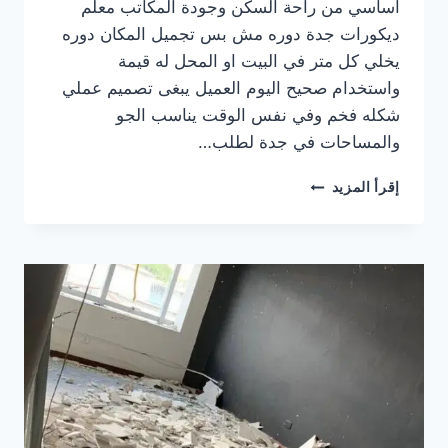
اساسي من راحة السكن وجودة المكاتب معلم
ديكورات جدة دوره مش بس تجميل المكان دوره
يخلي كل متر في البيت او المحل له قيمة
واستخدام صحيح اليوم العميل يبغى تصميم عملي
شكله فخم وفي نفس الوقت يناسب الجو
والمساحات في جدة لطلب…
معلم
إقرأ المزيد
ديكورات
جدة
0536399425
|
تنفيذ
تشطيبات
داخلية
وخارجية
بلمسة
عصرية