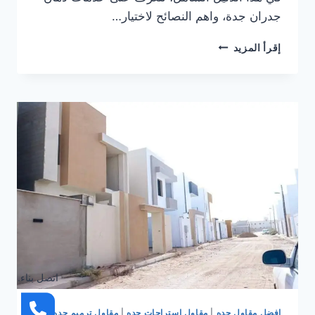
جدران جدة، واهم النصائح لاختيار…
دهان
إقرأ المزيد
في
جدة
|
معلم
دهانات
جدة
|
معلم
دهانات
داخليه
وخارجيه
جدة
اتصل بناء.
افضل مقاول جده
|
مقاول استراحات جده
|
مقاول ترميم جده
|