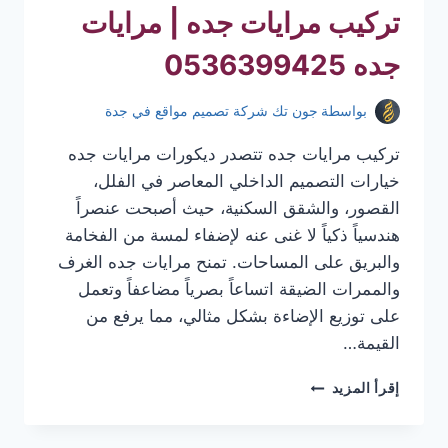
تركيب مرايات جده | مرايات
جده 0536399425
بواسطة
جون تك شركة تصميم مواقع في جدة
تركيب مرايات جده تتصدر ديكورات مرايات جده
خيارات التصميم الداخلي المعاصر في الفلل،
القصور، والشقق السكنية، حيث أصبحت عنصراً
هندسياً ذكياً لا غنى عنه لإضفاء لمسة من الفخامة
والبريق على المساحات. تمنح مرايات جده الغرف
والممرات الضيقة اتساعاً بصرياً مضاعفاً وتعمل
على توزيع الإضاءة بشكل مثالي، مما يرفع من
القيمة…
تركيب
إقرأ المزيد
مرايات
جده
|