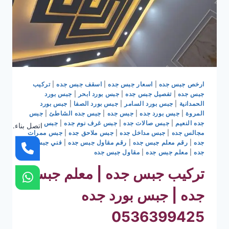
ارخص جبس جده
|
اسعار جبس جده
|
اسقف جبس جده
|
تركيب
جبس جده
|
تفصيل جبس جده
|
جبس بورد ابحر
|
جبس بورد
الحمدانية
|
جبس بورد السامر
|
جبس بورد الصفا
|
جبس بورد
المروة
|
جبس بورد جده
|
جبس جده
|
جبس جده الشاطئ
|
جبس
جده النعيم
|
جبس صالات جده
|
جبس غرف نوم جده
|
جبس
اتصل بناء.
مجالس جده
|
جبس مداخل جده
|
جبس ملاحق جده
|
جبس ممرات
جده
|
رقم معلم جبس جده
|
رقم مقاول جبس جده
|
فني جبس
جده
|
معلم جبس جده
|
مقاول جبس جده
تركيب جبس جده | معلم جبس
جده | جبس بورد جده
0536399425