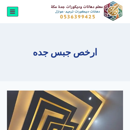
لتجاوز
لى
لمحتوى
ارخص جبس جده