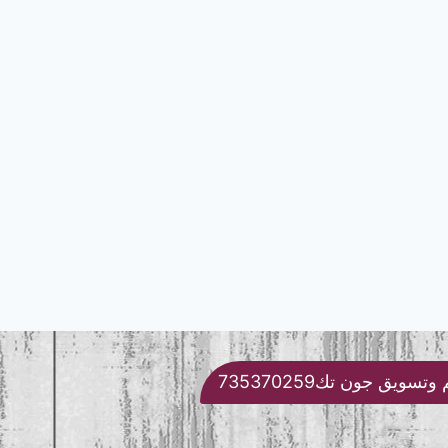
تسويق جون تك735370259