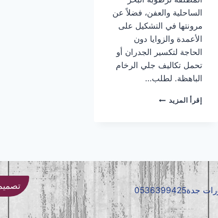
الساحلية والعفن، فضلاً عن
مرونتها في التشكيل على
الأعمدة والزوايا دون
الحاجة لتكسير الجدران أو
تحمل تكاليف جلي الرخام
الباهظة. لطلب…
تركيب
إقرأ المزيد
بديل
الرخام
جده
|
معلم
بديل
الرخام
جده
تصميم و
|
بديل
الرخام