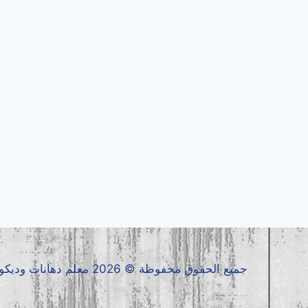
جميع الحقوق محفوظة © 2026 معلم دهانات وديكورات جدة0536399425