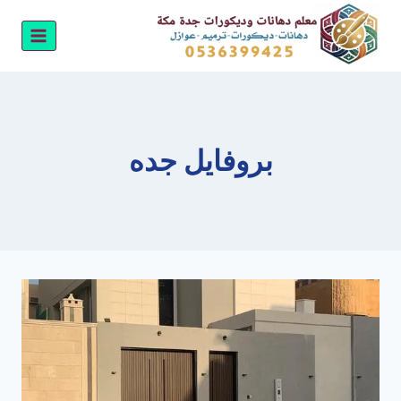
لتجاوز
لى
لمحتوى
بروفايل جده