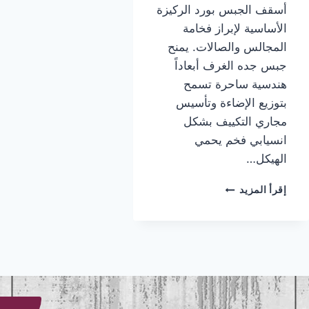
أسقف الجبس بورد الركيزة
الأساسية لإبراز فخامة
المجالس والصالات. يمنح
جبس جده الغرف أبعاداً
هندسية ساحرة تسمح
بتوزيع الإضاءة وتأسيس
مجاري التكييف بشكل
انسيابي فخم يحمي
الهيكل…
تركيب
إقرأ المزيد
جبس
جده
|
معلم
جبس
جده
|
جبس