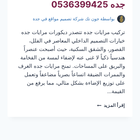
جده 0536399425
بواسطة
جون تك شركة تصميم مواقع في جدة
تركيب مرايات جده تتصدر ديكورات مرايات جده
خيارات التصميم الداخلي المعاصر في الفلل،
القصور، والشقق السكنية، حيث أصبحت عنصراً
هندسياً ذكياً لا غنى عنه لإضفاء لمسة من الفخامة
والبريق على المساحات. تمنح مرايات جده الغرف
والممرات الضيقة اتساعاً بصرياً مضاعفاً وتعمل
على توزيع الإضاءة بشكل مثالي، مما يرفع من
القيمة…
تركيب
إقرأ المزيد
مرايات
جده
|
معلم
تركيب