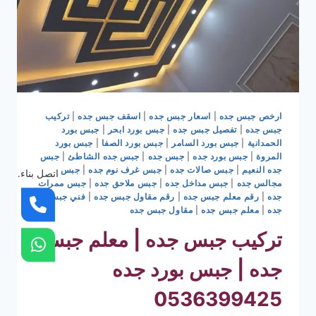
ارخص جبس جده
|
اسعار جبس جده
|
اسقف جبس جده
|
تركيب
جبس جده
|
تفصيل جبس جده
|
جبس بورد ابحر
|
جبس بورد
الحمدانية
|
جبس بورد السامر
|
جبس بورد الصفا
|
جبس بورد
المروة
|
جبس بورد جده
|
جبس جده
|
جبس جده الشاطئ
|
جبس
جده النعيم
|
جبس صالات جده
|
جبس غرف نوم جده
|
جبس
اتصل بناء.
مجالس جده
|
جبس مداخل جده
|
جبس ملاحق جده
|
جبس ممرات
جده
|
رقم معلم جبس جده
|
رقم مقاول جبس جده
|
فني جبس
جده
|
معلم جبس جده
|
مقاول جبس جده
تركيب جبس جده | معلم جبس
جده | جبس بورد جده
0536399425