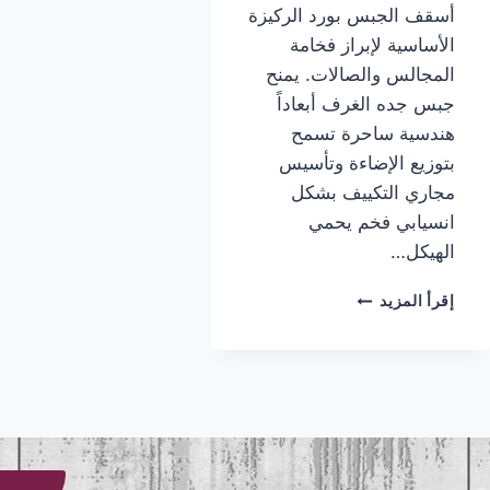
أسقف الجبس بورد الركيزة
الأساسية لإبراز فخامة
المجالس والصالات. يمنح
جبس جده الغرف أبعاداً
هندسية ساحرة تسمح
بتوزيع الإضاءة وتأسيس
مجاري التكييف بشكل
انسيابي فخم يحمي
الهيكل…
تركيب
إقرأ المزيد
جبس
جده
|
معلم
جبس
جده
|
جبس