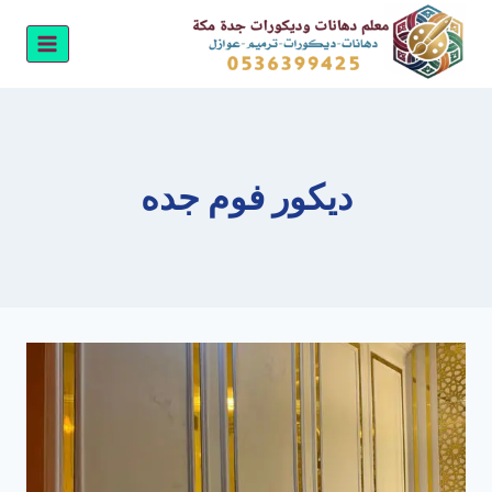
لتجاوز
لى
لمحتوى
ديكور فوم جده