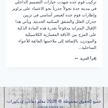
تركيب فوم جده شهدت خيارات التصميم الداخلي
في مدينة جدة تحولاً جذرياً نحو الاعتماد على براويز
وإطارات فوم جده كعنصر أساسي في تزيين
جدران الفلل والشقق السكنية الحديثة. ويأتي هذا
الإقبال المتزايد مدفوعاً بقدرة هذه المادة الذكية
على المزج بين الأناقة المعمارية الكلاسيكية
والمودرن، بالإضافة إلى ملاءمتها الفائقة للأجواء
الساحلية…
تركيب
إقرأ المزيد
فوم
جده
|
معلم
فوم
جده
|
فوم
جميع الحقوق محفوظة © 2026 معلم دهانات وديكورات
جده
جدة0536399425
0536399425