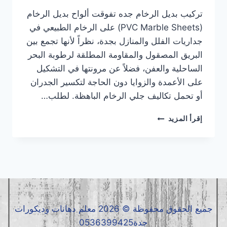
تركيب بديل الرخام جده تفوقت ألواح بديل الرخام
(PVC Marble Sheets) على الرخام الطبيعي في
جداريات الفلل والمنازل بجدة، نظراً لأنها تجمع بين
البريق المصقول والمقاومة المطلقة لرطوبة البحر
الساحلية والعفن، فضلاً عن مرونتها في التشكيل
على الأعمدة والزوايا دون الحاجة لتكسير الجدران
أو تحمل تكاليف جلي الرخام الباهظة. لطلب…
تركيب
إقرأ المزيد
بديل
الرخام
جده
|
معلم
بديل
الرخام
جده
جميع الحقوق محفوظة © 2026 معلم دهانات وديكورات
|
جدة0536399425
بديل