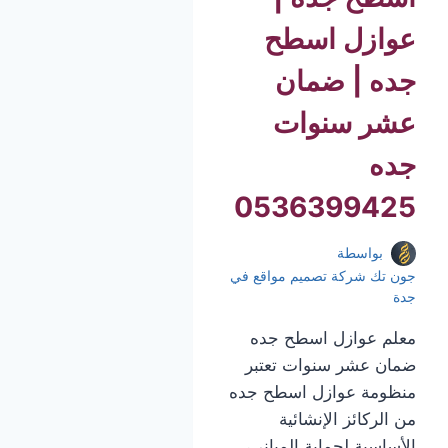
عوازل اسطح
جده | ضمان
عشر سنوات
جده
0536399425
بواسطة
جون تك شركة تصميم مواقع في
جدة
معلم عوازل اسطح جده
ضمان عشر سنوات تعتبر
منظومة عوازل اسطح جده
من الركائز الإنشائية
الأساسية لحماية المباني،