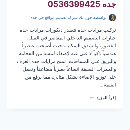
جده 0536399425
بواسطة
جون تك شركة تصميم مواقع في جدة
تركيب مرايات جده تتصدر ديكورات مرايات جده
خيارات التصميم الداخلي المعاصر في الفلل،
القصور، والشقق السكنية، حيث أصبحت عنصراً
هندسياً ذكياً لا غنى عنه لإضفاء لمسة من الفخامة
والبريق على المساحات. تمنح مرايات جده الغرف
والممرات الضيقة اتساعاً بصرياً مضاعفاً وتعمل
على توزيع الإضاءة بشكل مثالي، مما يرفع من
القيمة…
تركيب
إقرأ المزيد
مرايات
جده
|
معلم
تركيب