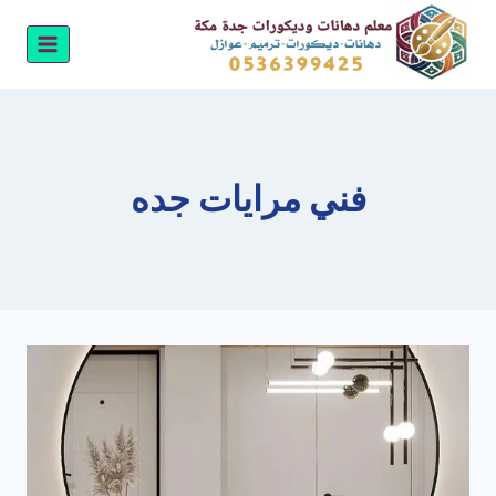
لتجاوز
لى
لمحتوى
فني مرايات جده