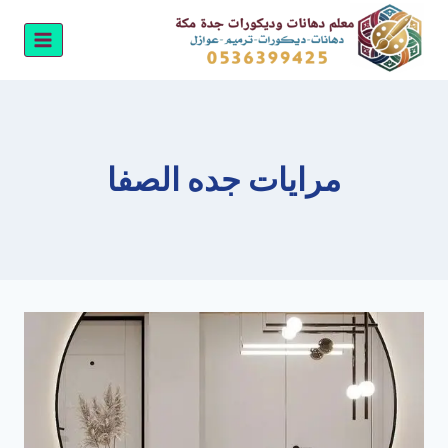
لتجاوز
لى
لمحتوى
مرايات جده الصفا