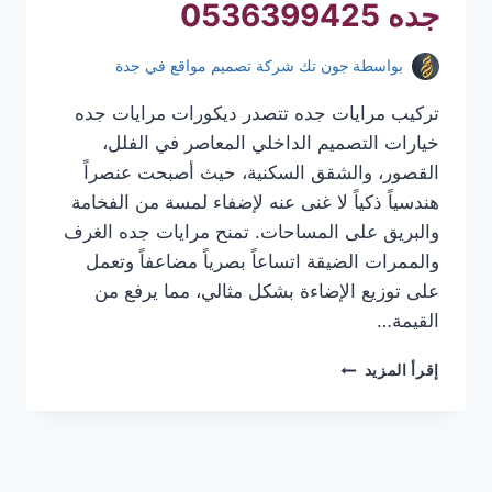
جده 0536399425
بواسطة
جون تك شركة تصميم مواقع في جدة
تركيب مرايات جده تتصدر ديكورات مرايات جده
خيارات التصميم الداخلي المعاصر في الفلل،
القصور، والشقق السكنية، حيث أصبحت عنصراً
هندسياً ذكياً لا غنى عنه لإضفاء لمسة من الفخامة
والبريق على المساحات. تمنح مرايات جده الغرف
والممرات الضيقة اتساعاً بصرياً مضاعفاً وتعمل
على توزيع الإضاءة بشكل مثالي، مما يرفع من
القيمة…
تركيب
إقرأ المزيد
مرايات
جده
|
معلم
تركيب