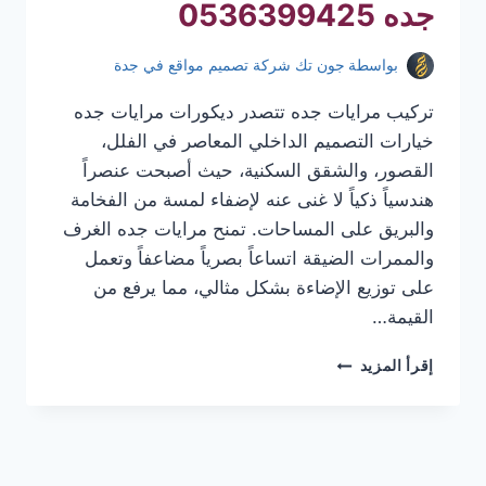
جده 0536399425
بواسطة
جون تك شركة تصميم مواقع في جدة
تركيب مرايات جده تتصدر ديكورات مرايات جده
خيارات التصميم الداخلي المعاصر في الفلل،
القصور، والشقق السكنية، حيث أصبحت عنصراً
هندسياً ذكياً لا غنى عنه لإضفاء لمسة من الفخامة
والبريق على المساحات. تمنح مرايات جده الغرف
والممرات الضيقة اتساعاً بصرياً مضاعفاً وتعمل
على توزيع الإضاءة بشكل مثالي، مما يرفع من
القيمة…
تركيب
إقرأ المزيد
مرايات
جده
|
معلم
تركيب