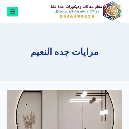
لتجاوز
لى
لمحتوى
مرايات جده النعيم