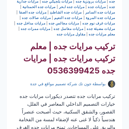
جده
|
مرايات برونزية جده
|
مرايات بلجيكي جده
|
مرايات جدارية
جده
|
مرايات جده
|
مرايات جده ابحر
|
مرايات جده الحمدانية
|
مرايات جده السامر
|
مرايات جده الشاطئ
|
مرايات جده الصفا
|
مرايات جده المروة
|
مرايات جده النعيم
|
مرايات صالات جده
|
مرايات غرف نوم جده
|
مرايات مجالس جده
|
مرايات مداخل جده
|
مرايات مضيئة جده
|
مرايات مغاسل جده
|
مرايات ممرات جده
|
معلم مرايات جده
|
مقاول مرايات جده
تركيب مرايات جده | معلم
تركيب مرايات جده | مرايات
جده 0536399425
بواسطة
جون تك شركة تصميم مواقع في جدة
تركيب مرايات جده تتصدر ديكورات مرايات جده
خيارات التصميم الداخلي المعاصر في الفلل،
القصور، والشقق السكنية، حيث أصبحت عنصراً
هندسياً ذكياً لا غنى عنه لإضفاء لمسة من الفخامة
والبريق على المساحات. تمنح مرايات جده الغرف