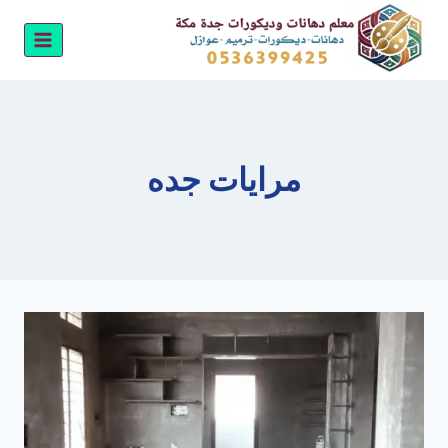
لتجاوز
لى
لمحتوى
مرايات جده