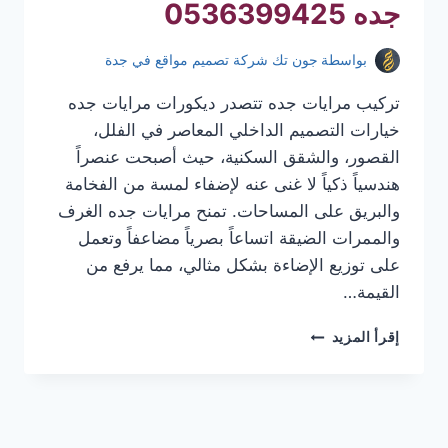
جده 0536399425
بواسطة
جون تك شركة تصميم مواقع في جدة
تركيب مرايات جده تتصدر ديكورات مرايات جده
خيارات التصميم الداخلي المعاصر في الفلل،
القصور، والشقق السكنية، حيث أصبحت عنصراً
هندسياً ذكياً لا غنى عنه لإضفاء لمسة من الفخامة
والبريق على المساحات. تمنح مرايات جده الغرف
والممرات الضيقة اتساعاً بصرياً مضاعفاً وتعمل
على توزيع الإضاءة بشكل مثالي، مما يرفع من
القيمة…
تركيب
إقرأ المزيد
مرايات
جده
|
معلم
تركيب