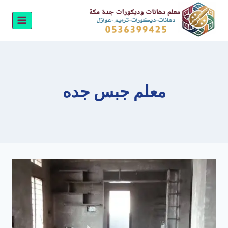
لتجاوز
لى
لمحتوى
معلم جبس جده