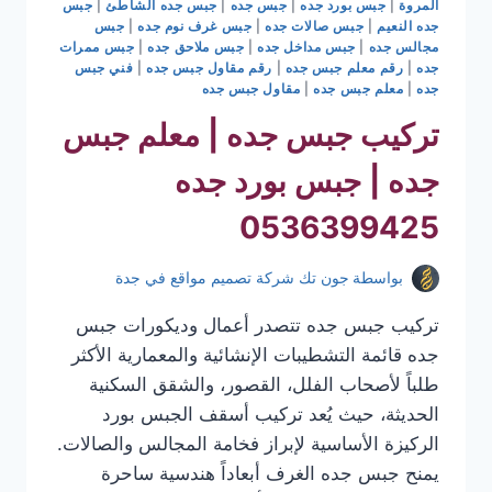
المروة
|
جبس بورد جده
|
جبس جده
|
جبس جده الشاطئ
|
جبس
جده النعيم
|
جبس صالات جده
|
جبس غرف نوم جده
|
جبس
مجالس جده
|
جبس مداخل جده
|
جبس ملاحق جده
|
جبس ممرات
جده
|
رقم معلم جبس جده
|
رقم مقاول جبس جده
|
فني جبس
جده
|
معلم جبس جده
|
مقاول جبس جده
تركيب جبس جده | معلم جبس
جده | جبس بورد جده
0536399425
بواسطة
جون تك شركة تصميم مواقع في جدة
تركيب جبس جده تتصدر أعمال وديكورات جبس
جده قائمة التشطيبات الإنشائية والمعمارية الأكثر
طلباً لأصحاب الفلل، القصور، والشقق السكنية
الحديثة، حيث يُعد تركيب أسقف الجبس بورد
الركيزة الأساسية لإبراز فخامة المجالس والصالات.
يمنح جبس جده الغرف أبعاداً هندسية ساحرة