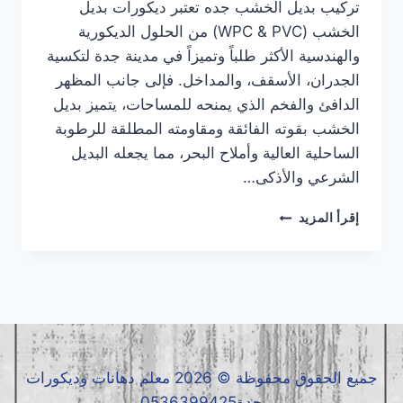
تركيب بديل الخشب جده تعتبر ديكورات بديل
الخشب (WPC & PVC) من الحلول الديكورية
والهندسية الأكثر طلباً وتميزاً في مدينة جدة لتكسية
الجدران، الأسقف، والمداخل. فإلى جانب المظهر
الدافئ والفخم الذي يمنحه للمساحات، يتميز بديل
الخشب بقوته الفائقة ومقاومته المطلقة للرطوبة
الساحلية العالية وأملاح البحر، مما يجعله البديل
الشرعي والأذكى…
تركيب
إقرأ المزيد
بديل
الخشب
جده
|
معلم
بديل
الخشب
جده
جميع الحقوق محفوظة © 2026 معلم دهانات وديكورات
|
جدة0536399425
بديل