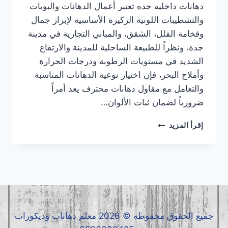
دهانات داخليه جده تعتبر أعمال الدهانات والبويات
والتشطيبات اللونية الركيزة الأساسية لإبراز جمال
وفخامة الفلل، الشقق، والمباني التجارية في مدينة
جدة. ونظراً للطبيعة الساحلية للمدينة والارتفاع
الشديد في مستويات الرطوبة ودرجات الحرارة
وأملاح البحر، فإن اختيار نوعية الدهانات المناسبة
والتعامل مع مقاول دهانات محترف يعد أمراً
ضرورياً لضمان ثبات الألوان…
دهانات
إقرأ المزيد
داخلية
جده
|
معلم
دهانات
داخلية
جده
|
جميع الحقوق محفوظة © 2026 معلم دهانات وديكورات
مقاول