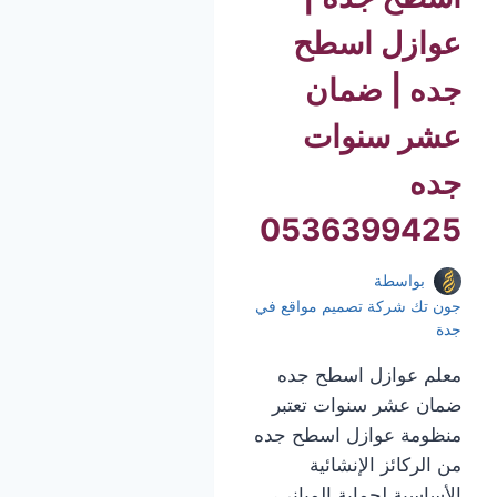
عوازل اسطح
جده | ضمان
عشر سنوات
جده
0536399425
بواسطة
جون تك شركة تصميم مواقع في
جدة
معلم عوازل اسطح جده
ضمان عشر سنوات تعتبر
منظومة عوازل اسطح جده
من الركائز الإنشائية
الأساسية لحماية المباني،