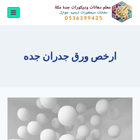
لتجاوز
لى
لمحتوى
ارخص ورق جدران جده