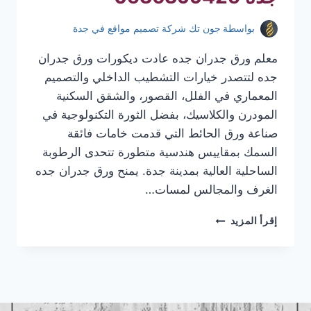
بواسطة
جون تك شركة تصميم مواقع في جدة
معلم ورق جدران جده عادت ديكورات ورق جدران
جده لتتصدر خيارات التشطيب الداخلي والتصميم
المعماري في الفلل، القصور، والشقق السكنية
المودرن والكلاسيك، بفضل الثورة التكنولوجية في
صناعة ورق الحائط التي قدمت خامات فائقة
السمك بمقاييس هندسية متطورة تتحدى الرطوبة
الساحلية العالية بمدينة جدة. يمنح ورق جدران جده
الغرف والمجالس لمسات…
معلم
إقرأ المزيد
ورق
جدران
جده
|
تركيب
ورق