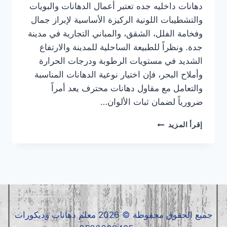
دهانات داخليه جده تعتبر أعمال الدهانات والبويات
والتشطيبات اللونية الركيزة الأساسية لإبراز جمال
وفخامة الفلل، الشقق، والمباني التجارية في مدينة
جدة. ونظراً للطبيعة الساحلية للمدينة والارتفاع
الشديد في مستويات الرطوبة ودرجات الحرارة
وأملاح البحر، فإن اختيار نوعية الدهانات المناسبة
والتعامل مع مقاول دهانات محترف يعد أمراً
ضرورياً لضمان ثبات الألوان…
دهانات
إقرأ المزيد
داخلية
جده
|
معلم
دهانات
داخلية
جده
|
جميع الحقوق محفوظة © 2026 معلم دهانات وديكورات
مقاول