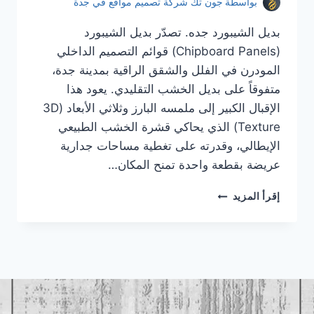
بواسطة
جون تك شركة تصميم مواقع في جدة
بديل الشيبورد جده. تصدّر بديل الشيبورد
(Chipboard Panels) قوائم التصميم الداخلي
المودرن في الفلل والشقق الراقية بمدينة جدة،
متفوقاً على بديل الخشب التقليدي. يعود هذا
الإقبال الكبير إلى ملمسه البارز وثلاثي الأبعاد (3D
Texture) الذي يحاكي قشرة الخشب الطبيعي
الإيطالي، وقدرته على تغطية مساحات جدارية
عريضة بقطعة واحدة تمنح المكان…
بديل
إقرأ المزيد
الشيبورد
جده
|
معلم
بديل
الشيبورد
جده
|