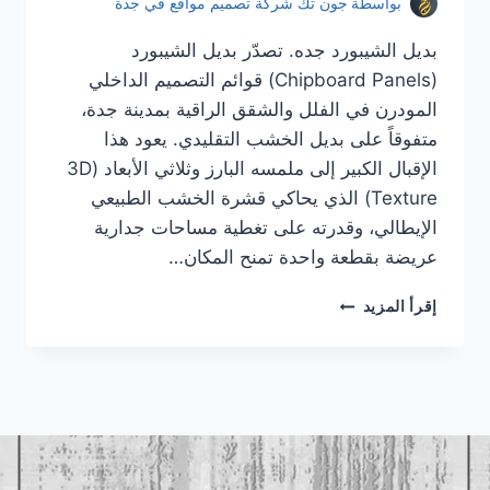
بواسطة
جون تك شركة تصميم مواقع في جدة
بديل الشيبورد جده. تصدّر بديل الشيبورد
(Chipboard Panels) قوائم التصميم الداخلي
المودرن في الفلل والشقق الراقية بمدينة جدة،
متفوقاً على بديل الخشب التقليدي. يعود هذا
الإقبال الكبير إلى ملمسه البارز وثلاثي الأبعاد (3D
Texture) الذي يحاكي قشرة الخشب الطبيعي
الإيطالي، وقدرته على تغطية مساحات جدارية
عريضة بقطعة واحدة تمنح المكان…
بديل
إقرأ المزيد
الشيبورد
جده
|
معلم
بديل
الشيبورد
جده
|