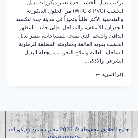
تركيب بديل الخشب جده تعتبر ديكورات بديل
الخشب (WPC & PVC) من الحلول الديكورية
والهندسية الأكثر طلباً وتميزاً في مدينة جدة لتكسية
الجدران، الأسقف، والمداخل. فإلى جانب المظهر
الدافئ والفخم الذي يمنحه للمساحات، يتميز بديل
الخشب بقوته الفائقة ومقاومته المطلقة للرطوبة
الساحلية العالية وأملاح البحر، مما يجعله البديل
الشرعي والأذكى…
تركيب
إقرأ المزيد
بديل
الخشب
جده
|
معلم
بديل
الخشب
جده
جميع الحقوق محفوظة © 2026 معلم دهانات وديكورات
|
جدة0536399425
بديل