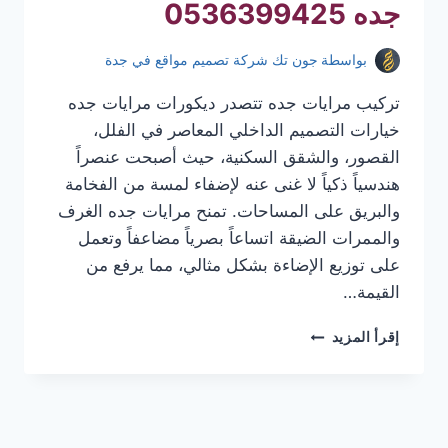
جده 0536399425
بواسطة
جون تك شركة تصميم مواقع في جدة
تركيب مرايات جده تتصدر ديكورات مرايات جده
خيارات التصميم الداخلي المعاصر في الفلل،
القصور، والشقق السكنية، حيث أصبحت عنصراً
هندسياً ذكياً لا غنى عنه لإضفاء لمسة من الفخامة
والبريق على المساحات. تمنح مرايات جده الغرف
والممرات الضيقة اتساعاً بصرياً مضاعفاً وتعمل
على توزيع الإضاءة بشكل مثالي، مما يرفع من
القيمة…
تركيب
إقرأ المزيد
مرايات
جده
|
معلم
تركيب