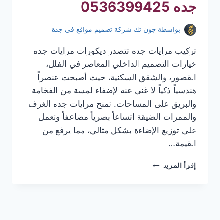
جده 0536399425
بواسطة
جون تك شركة تصميم مواقع في جدة
تركيب مرايات جده تتصدر ديكورات مرايات جده
خيارات التصميم الداخلي المعاصر في الفلل،
القصور، والشقق السكنية، حيث أصبحت عنصراً
هندسياً ذكياً لا غنى عنه لإضفاء لمسة من الفخامة
والبريق على المساحات. تمنح مرايات جده الغرف
والممرات الضيقة اتساعاً بصرياً مضاعفاً وتعمل
على توزيع الإضاءة بشكل مثالي، مما يرفع من
القيمة…
تركيب
إقرأ المزيد
مرايات
جده
|
معلم
تركيب