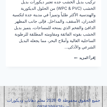
تركيب بديل الخشب جده تعتبر ديكورات بديل
الخشب (WPC & PVC) من الحلول الديكورية
والهندسية الأكثر طلباً وتميزاً في مدينة جدة لتكسية
الجدران، الأسقف، والمداخل. فإلى جانب المظهر
الدافئ والفخم الذي يمنحه للمساحات، يتميز بديل
الخشب بقوته الفائقة ومقاومته المطلقة للرطوبة
الساحلية العالية وأملاح البحر، مما يجعله البديل
الشرعي والأذكى…
تركيب
إقرأ المزيد
بديل
الخشب
جده
|
معلم
بديل
الخشب
جده
جميع الحقوق محفوظة © 2026 معلم دهانات وديكورات
|
جدة0536399425
بديل