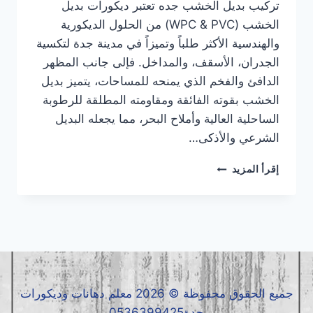
تركيب بديل الخشب جده تعتبر ديكورات بديل
الخشب (WPC & PVC) من الحلول الديكورية
والهندسية الأكثر طلباً وتميزاً في مدينة جدة لتكسية
الجدران، الأسقف، والمداخل. فإلى جانب المظهر
الدافئ والفخم الذي يمنحه للمساحات، يتميز بديل
الخشب بقوته الفائقة ومقاومته المطلقة للرطوبة
الساحلية العالية وأملاح البحر، مما يجعله البديل
الشرعي والأذكى…
تركيب
إقرأ المزيد
بديل
الخشب
جده
|
معلم
بديل
الخشب
جده
جميع الحقوق محفوظة © 2026 معلم دهانات وديكورات
|
جدة0536399425
بديل