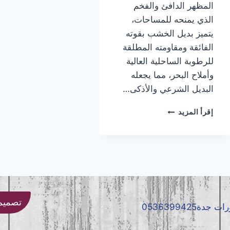
المظهر الدافئ والفخم
الذي يمنحه للمساحات،
يتميز بديل الخشب بقوته
الفائقة ومقاومته المطلقة
للرطوبة الساحلية العالية
وأملاح البحر، مما يجعله
البديل الشرعي والأذكى…
تركيب
إقرأ المزيد
بديل
الخشب
جده
|
معلم
بديل
الخشب
جده
تصميم و
|
بديل
الخشب