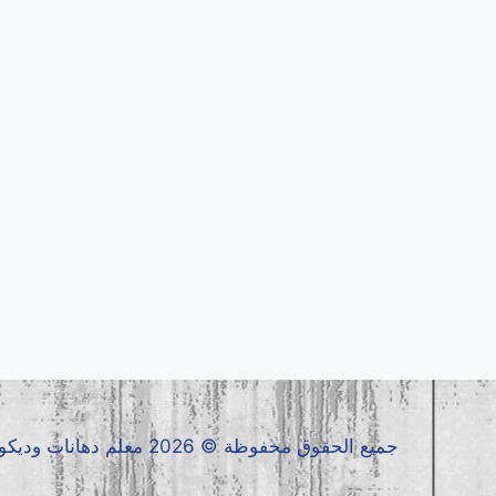
جميع الحقوق محفوظة © 2026 معلم دهانات وديكورات جدة0536399425