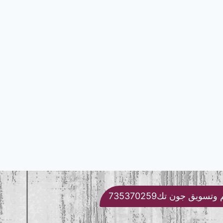
تسويق جون تك735370259