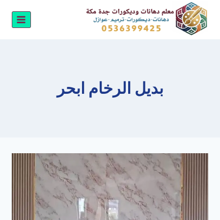
لتجاوز
لى
لمحتوى
بديل الرخام ابحر