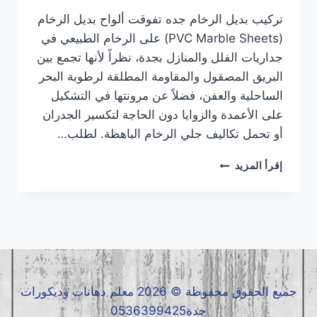
تركيب بديل الرخام جده تفوقت ألواح بديل الرخام
(PVC Marble Sheets) على الرخام الطبيعي في
جداريات الفلل والمنازل بجدة، نظراً لأنها تجمع بين
البريق المصقول والمقاومة المطلقة لرطوبة البحر
الساحلية والعفن، فضلاً عن مرونتها في التشكيل
على الأعمدة والزوايا دون الحاجة لتكسير الجدران
أو تحمل تكاليف جلي الرخام الباهظة. لطلب…
تركيب
إقرأ المزيد
بديل
الرخام
جده
|
معلم
بديل
الرخام
جده
جميع الحقوق محفوظة © 2026 معلم دهانات وديكورات
|
جدة0536399425
بديل