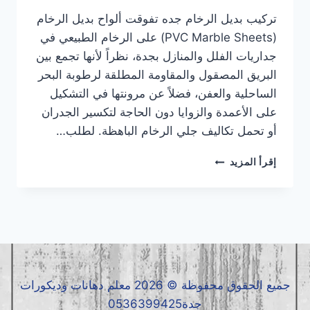
تركيب بديل الرخام جده تفوقت ألواح بديل الرخام
(PVC Marble Sheets) على الرخام الطبيعي في
جداريات الفلل والمنازل بجدة، نظراً لأنها تجمع بين
البريق المصقول والمقاومة المطلقة لرطوبة البحر
الساحلية والعفن، فضلاً عن مرونتها في التشكيل
على الأعمدة والزوايا دون الحاجة لتكسير الجدران
أو تحمل تكاليف جلي الرخام الباهظة. لطلب…
تركيب
إقرأ المزيد
بديل
الرخام
جده
|
معلم
بديل
الرخام
جده
جميع الحقوق محفوظة © 2026 معلم دهانات وديكورات
|
جدة0536399425
بديل