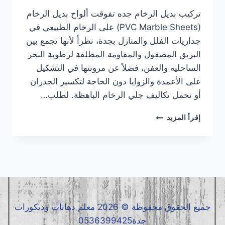
تركيب بديل الرخام جده تفوقت ألواح بديل الرخام
(PVC Marble Sheets) على الرخام الطبيعي في
جداريات الفلل والمنازل بجدة، نظراً لأنها تجمع بين
البريق المصقول والمقاومة المطلقة لرطوبة البحر
الساحلية والعفن، فضلاً عن مرونتها في التشكيل
على الأعمدة والزوايا دون الحاجة لتكسير الجدران
أو تحمل تكاليف جلي الرخام الباهظة. لطلب…
تركيب
إقرأ المزيد
بديل
الرخام
جده
|
معلم
بديل
الرخام
جده
جميع الحقوق محفوظة © 2026 معلم دهانات وديكورات
|
جدة0536399425
بديل