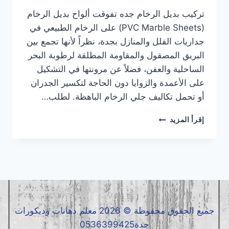
تركيب بديل الرخام جده تفوقت ألواح بديل الرخام
(PVC Marble Sheets) على الرخام الطبيعي في
جداريات الفلل والمنازل بجدة، نظراً لأنها تجمع بين
البريق المصقول والمقاومة المطلقة لرطوبة البحر
الساحلية والعفن، فضلاً عن مرونتها في التشكيل
على الأعمدة والزوايا دون الحاجة لتكسير الجدران
أو تحمل تكاليف جلي الرخام الباهظة. لطلب…
تركيب
إقرأ المزيد
بديل
الرخام
جده
|
معلم
بديل
الرخام
جده
جميع الحقوق محفوظة © 2026 معلم دهانات وديكورات
|
جدة0536399425
بديل