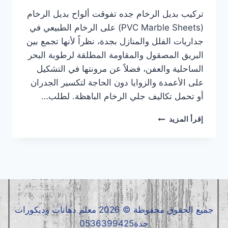
تركيب بديل الرخام جده تفوقت ألواح بديل الرخام
(PVC Marble Sheets) على الرخام الطبيعي في
جداريات الفلل والمنازل بجدة، نظراً لأنها تجمع بين
البريق المصقول والمقاومة المطلقة لرطوبة البحر
الساحلية والعفن، فضلاً عن مرونتها في التشكيل
على الأعمدة والزوايا دون الحاجة لتكسير الجدران
أو تحمل تكاليف جلي الرخام الباهظة. لطلب…
تركيب
إقرأ المزيد
بديل
الرخام
جده
|
معلم
بديل
الرخام
جده
جميع الحقوق محفوظة © 2026 معلم دهانات وديكورات
|
جدة0536399425
بديل