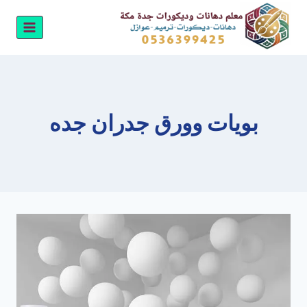
لتجاوز
لى
لمحتوى
بويات وورق جدران جده