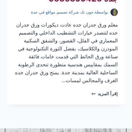
بواسطة
جون تك شركة تصميم مواقع في جدة
معلم ورق جدران جده عادت ديكورات ورق جدران
جده لتتصدر خيارات التشطيب الداخلي والتصميم
المعماري في الفلل، القصور، والشقق السكنية
المودرن والكلاسيك، بفضل الثورة التكنولوجية في
صناعة ورق الحائط التي قدمت خامات فائقة
السمك بمقاييس هندسية متطورة تتحدى الرطوبة
الساحلية العالية بمدينة جدة. يمنح ورق جدران جده
الغرف والمجالس لمسات…
معلم
إقرأ المزيد
ورق
جدران
جده
|
تركيب
ورق