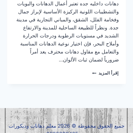
دهانات داخليه جده تعتبر أعمال الدهانات والبويات
والتشطيبات اللونية الركيزة الأساسية لإبراز جمال
وفخامة الفلل، الشقق، والمباني التجارية في مدينة
جدة. ونظراً للطبيعة الساحلية للمدينة والارتفاع
الشديد في مستويات الرطوبة ودرجات الحرارة
وأملاح البحر، فإن اختيار نوعية الدهانات المناسبة
والتعامل مع مقاول دهانات محترف يعد أمراً
ضرورياً لضمان ثبات الألوان…
دهانات
إقرأ المزيد
داخلية
جده
|
معلم
دهانات
داخلية
جده
|
جميع الحقوق محفوظة © 2026 معلم دهانات وديكورات
مقاول