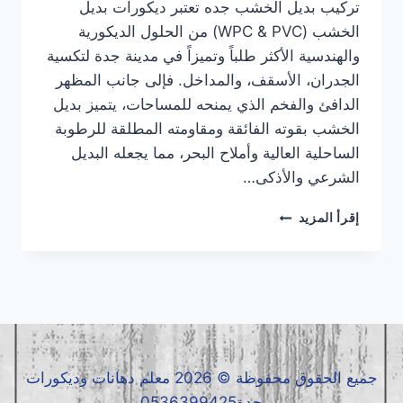
تركيب بديل الخشب جده تعتبر ديكورات بديل
الخشب (WPC & PVC) من الحلول الديكورية
والهندسية الأكثر طلباً وتميزاً في مدينة جدة لتكسية
الجدران، الأسقف، والمداخل. فإلى جانب المظهر
الدافئ والفخم الذي يمنحه للمساحات، يتميز بديل
الخشب بقوته الفائقة ومقاومته المطلقة للرطوبة
الساحلية العالية وأملاح البحر، مما يجعله البديل
الشرعي والأذكى…
تركيب
إقرأ المزيد
بديل
الخشب
جده
|
معلم
بديل
الخشب
جده
جميع الحقوق محفوظة © 2026 معلم دهانات وديكورات
|
جدة0536399425
بديل