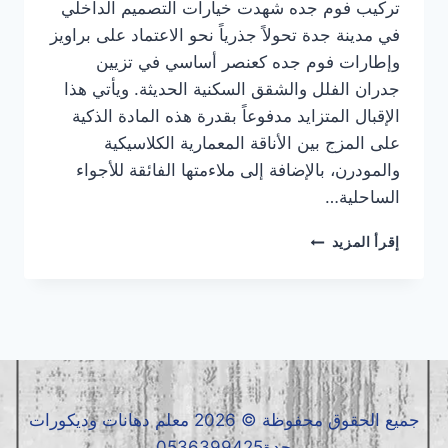
تركيب فوم جده شهدت خيارات التصميم الداخلي
في مدينة جدة تحولاً جذرياً نحو الاعتماد على براويز
وإطارات فوم جده كعنصر أساسي في تزيين
جدران الفلل والشقق السكنية الحديثة. ويأتي هذا
الإقبال المتزايد مدفوعاً بقدرة هذه المادة الذكية
على المزج بين الأناقة المعمارية الكلاسيكية
والمودرن، بالإضافة إلى ملاءمتها الفائقة للأجواء
الساحلية…
تركيب
إقرأ المزيد
فوم
جده
|
معلم
فوم
جده
|
فوم
جميع الحقوق محفوظة © 2026 معلم دهانات وديكورات
جده
جدة0536399425
0536399425