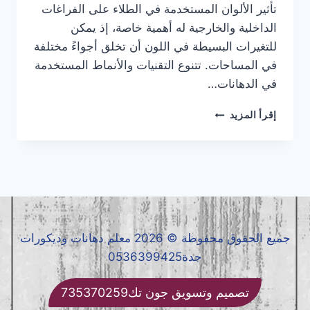
تأثير الألوان المستخدمة في الطلاء على الفراغات
الداخلية والخارجية له أهمية خاصة، إذ يمكن
للتغيرات البسيطة في اللون أن تخلق أجواءً مختلفة
في المساحات. تتنوع التقنيات والأنماط المستخدمة
في الدهانات…
أحدث
إقرأ المزيد
تقنيات
الدهانات
والتشطيبات
الداخلية
والخارجية
جميع الحقوق محفوظة © 2026 معلم دهانات وديكورات
جدة0536399425
تصميم وتسويق جون تك735370259