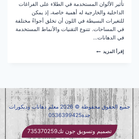
تأثير الألوان المستخدمة في الطلاء على الفراغات
الداخلية والخارجية له أهمية خاصة، إذ يمكن
للتغيرات البسيطة في اللون أن تخلق أجواءً مختلفة
في المساحات. تتنوع التقنيات والأنماط المستخدمة
في الدهانات…
أحدث
إقرأ المزيد
تقنيات
الدهانات
والتشطيبات
الداخلية
والخارجية
جميع الحقوق محفوظة © 2026 معلم دهانات وديكورات
جدة0536399425
تصميم وتسويق جون تك735370259