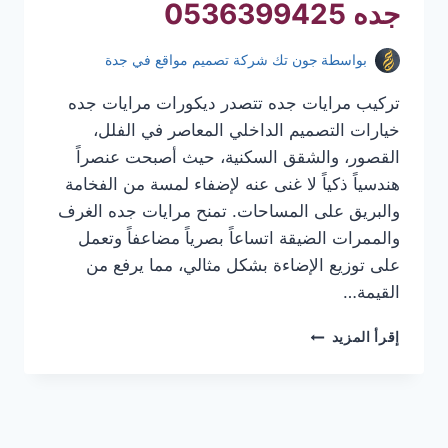
جده 0536399425
بواسطة
جون تك شركة تصميم مواقع في جدة
تركيب مرايات جده تتصدر ديكورات مرايات جده
خيارات التصميم الداخلي المعاصر في الفلل،
القصور، والشقق السكنية، حيث أصبحت عنصراً
هندسياً ذكياً لا غنى عنه لإضفاء لمسة من الفخامة
والبريق على المساحات. تمنح مرايات جده الغرف
والممرات الضيقة اتساعاً بصرياً مضاعفاً وتعمل
على توزيع الإضاءة بشكل مثالي، مما يرفع من
القيمة…
تركيب
إقرأ المزيد
مرايات
جده
|
معلم
تركيب