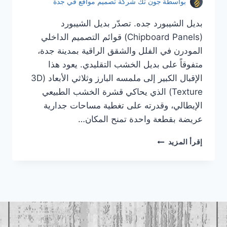
بواسطة
جون تك شركة تصميم مواقع في جدة
بديل الشيبورد جده. تصدّر بديل الشيبورد
(Chipboard Panels) قوائم التصميم الداخلي
المودرن في الفلل والشقق الراقية بمدينة جدة،
متفوقاً على بديل الخشب التقليدي. يعود هذا
الإقبال الكبير إلى ملمسه البارز وثلاثي الأبعاد (3D
Texture) الذي يحاكي قشرة الخشب الطبيعي
الإيطالي، وقدرته على تغطية مساحات جدارية
عريضة بقطعة واحدة تمنح المكان…
بديل
إقرأ المزيد
الشيبورد
جده
|
معلم
بديل
الشيبورد
جده
|