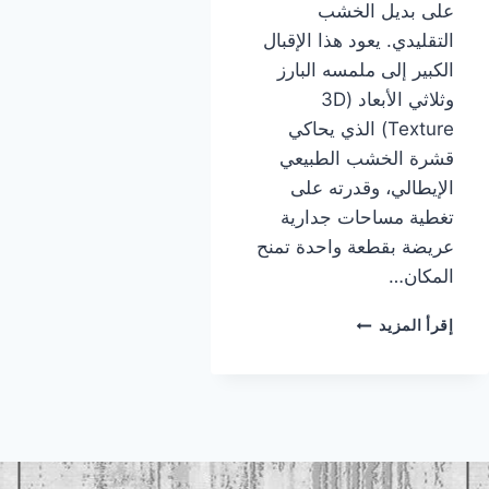
على بديل الخشب
التقليدي. يعود هذا الإقبال
الكبير إلى ملمسه البارز
وثلاثي الأبعاد (3D
Texture) الذي يحاكي
قشرة الخشب الطبيعي
الإيطالي، وقدرته على
تغطية مساحات جدارية
عريضة بقطعة واحدة تمنح
المكان…
بديل
إقرأ المزيد
الشيبورد
جده
|
معلم
بديل
الشيبورد
جده