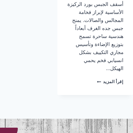
أسقف الجبس بورد الركيزة
الأساسية لإبراز فخامة
المجالس والصالات. يمنح
جبس جده الغرف أبعاداً
هندسية ساحرة تسمح
بتوزيع الإضاءة وتأسيس
مجاري التكييف بشكل
انسيابي فخم يحمي
الهيكل…
تركيب
إقرأ المزيد
جبس
جده
|
معلم
جبس
جده
|
جبس