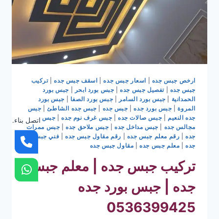
ارخص جبس جده
|
اسعار جبس جده
|
اسقف جبس جده
|
تركيب
جبس جده
|
تفصيل جبس جده
|
جبس بورد ابحر
|
جبس بورد
الحمدانية
|
جبس بورد السامر
|
جبس بورد الصفا
|
جبس بورد
المروة
|
جبس بورد جده
|
جبس جده
|
جبس جده الشاطئ
|
جبس
جده النعيم
|
جبس صالات جده
|
جبس غرف نوم جده
|
جبس
اتصل بناء.
مجالس جده
|
جبس مداخل جده
|
جبس ملاحق جده
|
جبس ممرات
جده
|
رقم معلم جبس جده
|
رقم مقاول جبس جده
|
فني جبس
جده
|
معلم جبس جده
|
مقاول جبس جده
تركيب جبس جده | معلم جبس
جده | جبس بورد جده
0536399425