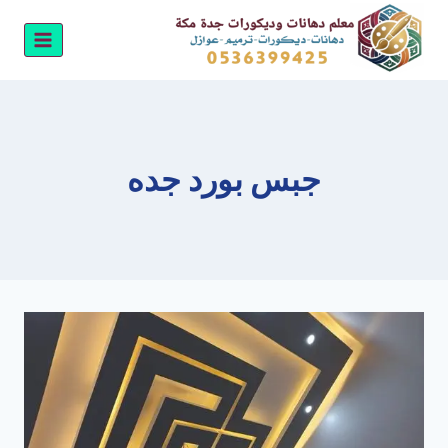
لتجاوز
لى
لمحتوى
جبس بورد جده