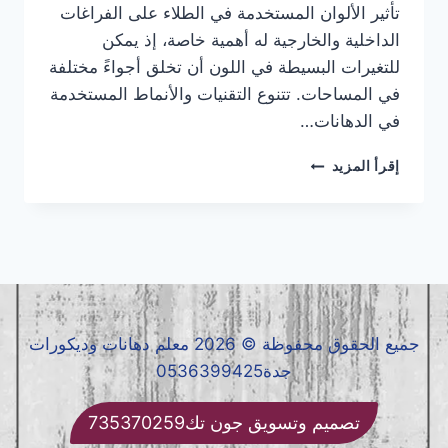
تأثير الألوان المستخدمة في الطلاء على الفراغات
الداخلية والخارجية له أهمية خاصة، إذ يمكن
للتغيرات البسيطة في اللون أن تخلق أجواءً مختلفة
في المساحات. تتنوع التقنيات والأنماط المستخدمة
في الدهانات…
أحدث
إقرأ المزيد
تقنيات
الدهانات
والتشطيبات
الداخلية
والخارجية
جميع الحقوق محفوظة © 2026 معلم دهانات وديكورات
جدة0536399425
تصميم وتسويق جون تك735370259