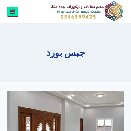
لتجاوز
لى
لمحتوى
جبس بورد