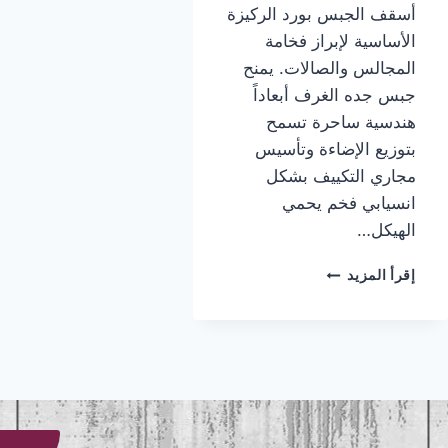
أسقف الجبس بورد الركيزة
الأساسية لإبراز فخامة
المجالس والصالات. يمنح
جبس جده الغرف أبعاداً
هندسية ساحرة تسمح
بتوزيع الإضاءة وتأسيس
مجاري التكييف بشكل
انسيابي فخم يحمي
الهيكل…
تركيب
إقرأ المزيد
جبس
جده
|
معلم
جبس
جده
|
جبس