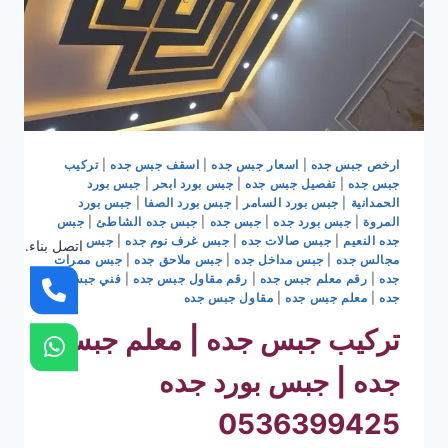
ارخص جبس جده
|
اسعار جبس جده
|
اسقف جبس جده
|
تركيب
جبس جده
|
تفصيل جبس جده
|
جبس بورد ابحر
|
جبس بورد
الحمدانية
|
جبس بورد السامر
|
جبس بورد الصفا
|
جبس بورد
المروة
|
جبس بورد جده
|
جبس جده
|
جبس جده الشاطئ
|
جبس
جده النعيم
|
جبس صالات جده
|
جبس غرف نوم جده
|
جبس
اتصل بناء.
مجالس جده
|
جبس مداخل جده
|
جبس ملاحق جده
|
جبس ممرات
جده
|
رقم معلم جبس جده
|
رقم مقاول جبس جده
|
فني جبس
جده
|
معلم جبس جده
|
مقاول جبس جده
تركيب جبس جده | معلم جبس
جده | جبس بورد جده
0536399425