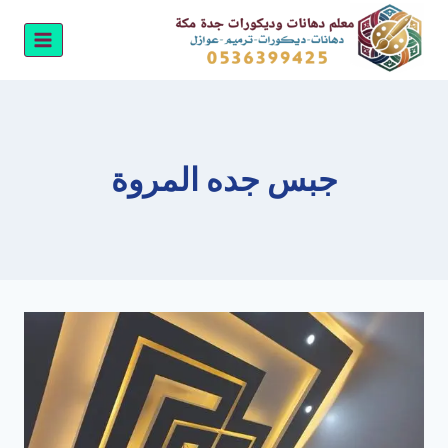
لتجاوز
لى
لمحتوى
جبس جده المروة