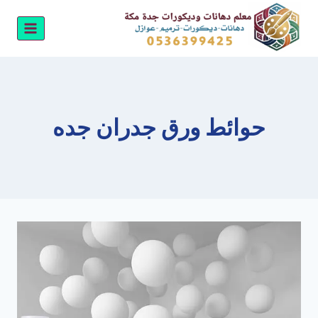
لتجاوز
لى
لمحتوى
حوائط ورق جدران جده