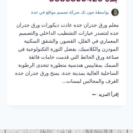
بواسطة
جون تك شركة تصميم مواقع في جدة
معلم ورق جدران جده عادت ديكورات ورق جدران
جده لتتصدر خيارات التشطيب الداخلي والتصميم
المعماري في الفلل، القصور، والشقق السكنية
المودرن والكلاسيك، بفضل الثورة التكنولوجية في
صناعة ورق الحائط التي قدمت خامات فائقة
السمك بمقاييس هندسية متطورة تتحدى الرطوبة
الساحلية العالية بمدينة جدة. يمنح ورق جدران جده
الغرف والمجالس لمسات…
معلم
إقرأ المزيد
ورق
جدران
جده
|
تركيب
ورق